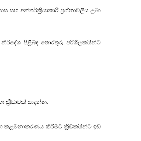
ස සහ අන්තර්ක්‍රියාකාරී ප්‍රශ්නාවලිය ලබා
ිර්දේශ පිළිබඳ තොරතුරු පරිශීලකයින්ට
 ක්‍රීඩාවක් සාදන්න.
සහ කළමනාකරණය කිරීමට ක්‍රීඩකයින්ට ඉඩ