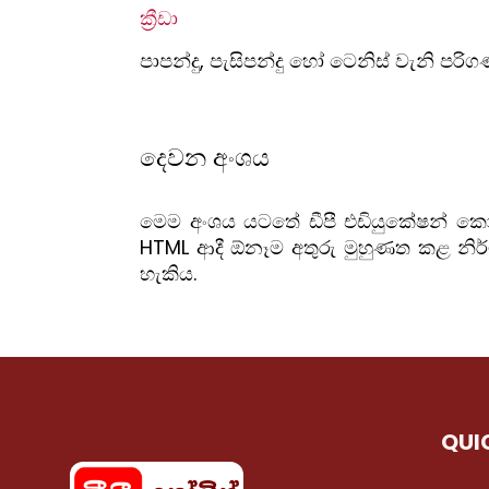
ක්‍රීඩා
පාපන්දු, පැසිපන්දු හෝ ටෙනිස් වැනි පරි
දෙවන අංශය
මෙම අංශය යටතේ ඩීපී එඩියුකේෂන් කෝඩින
HTML ආදී ඕනෑම අතුරු මුහුණත කළ නි
හැකිය.
QUI