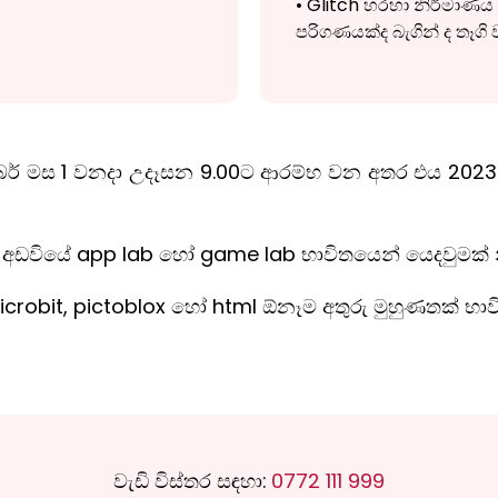
• Glitch හරහා නිර්මාණය
පරිගණයක්ද බැගින් ද තෑගි
 මස 1 වනදා උදෑසන 9.00ට ආරම්භ වන අතර එය 2023 ඔක්
අඩවියේ app lab හෝ game lab භාවිතයෙන් යෙදවුමක් නිර
robit, pictoblox හෝ html ඕනෑම අතුරු මුහුණතක් භාවිතය
වැඩි විස්තර සඳහා:
0772 111 999