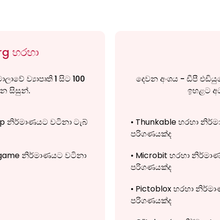
rg හරහා
ලාවේ ව්‍යාපෘති 1 සිට 100
දෙවන අංශය - ඩීපී එඩියු
න සිසුන්.
ඉහළට අධ්
 නිර්මාණයට වටිනා ටැබ්
• Thunkable හරහා නිර්ම
පරිගණයක්ද
game නිර්මාණයට වටිනා
• Microbit හරහා නිර්මා
පරිගණයක්ද
• Pictoblox හරහා නිර්ම
පරිගණයක්ද