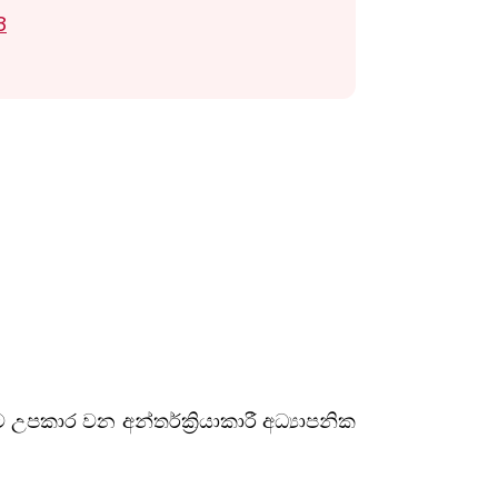
8
කාර වන අන්තර්ක්‍රියාකාරී අධ්‍යාපනික