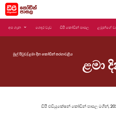
අප ගැන
ගෙදර වැඩ
ඩීපී කෝඩින් පාසල
ළමුන්ගේ ව්‍
මුල් පිටුව
/
ළමා දින කෝඩින් තරගාවළිය
ළමා ද
ඩීපී එඩියුකේෂන් කෝඩින් පාසල මගින්, 202