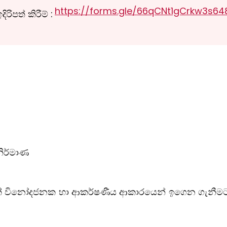
https://forms.gle/66qCNt1gCrkw3s64
ඉදිරිපත් කිරීම් :
නිර්මාණ
ක් විනෝදජනක හා ආකර්ෂණීය ආකාරයෙන් ඉගෙන ගැනීමට උප