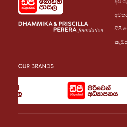
අප ග
අමතර
ඩීපී
කැම්
OUR BRANDS