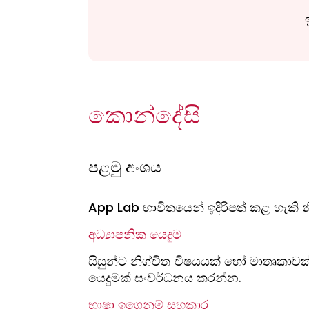
කොන්දේසි
පළමු අංශය
App Lab භාවිතයෙන් ඉදිරිපත් කළ හැකි 
අධ්‍යාපනික යෙදුම
සිසුන්ට නිශ්චිත විෂයයක් හෝ මාතෘකාව
යෙදුමක් සංවර්ධනය කරන්න.
භාෂා ඉගෙනුම් සහකාර