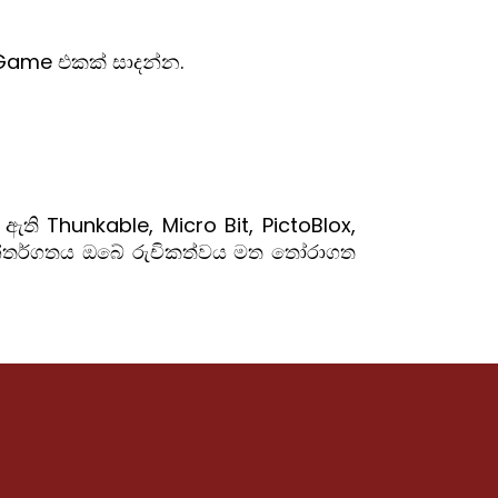
මා Game එකක් සාදන්න.
ඇති Thunkable, Micro Bit, PictoBlox,
අන්තර්ගතය ඔබේ රුචිකත්වය මත තෝරාගත