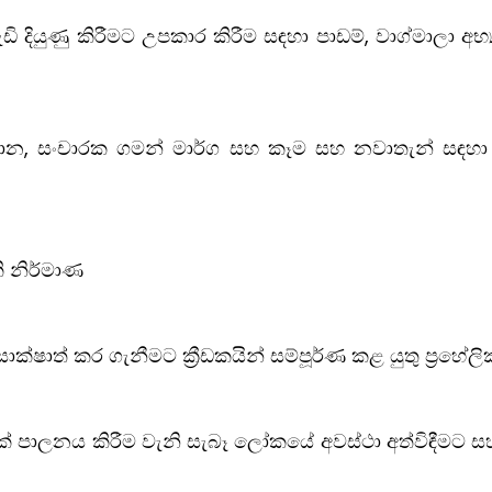
දියුණු කිරීමට උපකාර කිරීම සඳහා පාඩම්, වාග්මාලා අභ්‍යා
ථාන, සංචාරක ගමන් මාර්ග සහ කෑම සහ නවාතැන් සඳහා න
ි නිර්මාණ
්ෂාත් කර ගැනීමට ක්‍රීඩකයින් සම්පූර්ණ කළ යුතු ප්‍රහේලිකා
යක් පාලනය කිරීම වැනි සැබෑ ලෝකයේ අවස්ථා අත්විඳීමට 