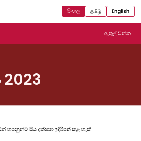
සිංහල
தமிழ்
English
ඇතුල් වන්න
ය 2023
ින් හපනුන්ට සිය දක්ෂතා ඉදිරිපත් කළ හැකි