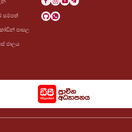
ැන
 සම්පත්
 කෝඩින් පාසල
පස් ජාලය