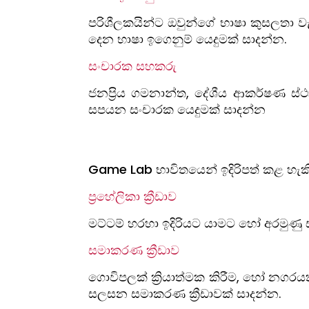
පරිශීලකයින්ට ඔවුන්ගේ භාෂා කුසලතා වැඩි 
දෙන භාෂා ඉගෙනුම් යෙදුමක් සාදන්න.
සංචාරක සහකරු
ජනප්‍රිය ගමනාන්ත, දේශීය ආකර්ෂණ ස්
සපයන සංචාරක යෙදුමක් සාදන්න
Game Lab භාවිතයෙන් ඉදිරිපත් කළ හැක
ප්‍රහේලිකා ක්‍රීඩාව
මට්ටම් හරහා ඉදිරියට යාමට හෝ අරමුණු සාක
සමාකරණ ක්‍රීඩාව
ගොවිපලක් ක්‍රියාත්මක කිරීම, හෝ නගර
සලසන සමාකරණ ක්‍රීඩාවක් සාදන්න.