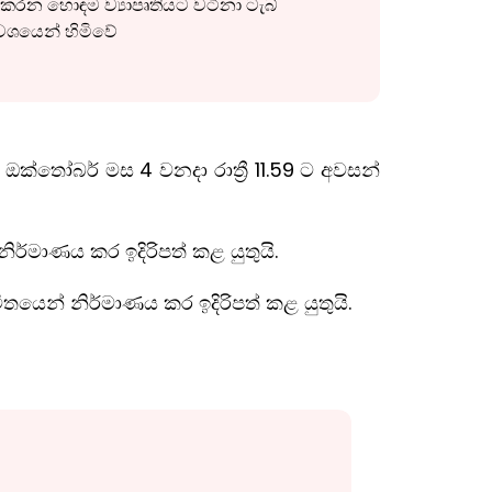
 කරන හොඳම ව්‍යාපෘතියට වටිනා ටැබ්
 වශයෙන් හිමිවේ
තෝබර් මස 4 වනදා රාත්‍රී 11.59 ට අවසන්
්මාණය කර ඉදිරිපත් කළ යුතුයි.
ෙන් නිර්මාණ‍ය කර ඉදිරිපත් කළ යුතුයි.