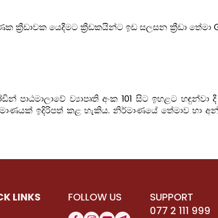
ගණක ක්‍රීඩාවක යෙදීමට ක්‍රීඩකයින්ට ඉඩ සලසන ක්‍රීඩා තේ
් පාඨමාලාවේ ව්‍යාපෘති අංක 101 සිට ඉහළට හඳුන්වා දී 
ර්මාණයක් ඉදිරිපත් කළ හැකිය. නිර්මාණයේ තේමාව හා 
CK LINKS
FOLLOW US
SUPPORT
077 2 111 999