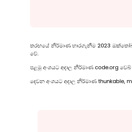
තරඟයේ නිර්මාණ භාරගැනීම 2023 ඔක්තෝබර්
වේ.
පළමු අංශයට අදාල නිර්මාණ code.org වෙබ් 
දෙවන අංශයට අදාල නිර්මාණ thunkable, mic