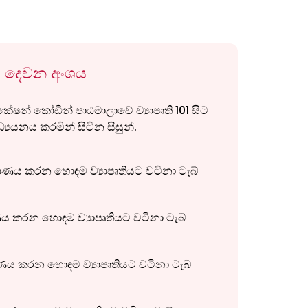
දෙවන අංශය
කේෂන් කෝඩින් පාඨමාලාවේ ව්‍යාපෘති 101 සිට
‍යයනය කරමින් සිටින සිසුන්.
ාණය කරන හොඳම ව්‍යාපෘතියට වටිනා ටැබ්
ණය කරන හොඳම ව්‍යාපෘතියට වටිනා ටැබ්
ාණය කරන හොඳම ව්‍යාපෘතියට වටිනා ටැබ්