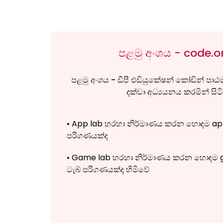
පළමු අංශය - code.o
පළමු අංශය - ඩීපී එඩියුකේෂන් කෝඩින් පාඨමා
දක්වා අධ්‍යයනය කරමින් සිටි
• App lab හරහා නිර්මාණය කරන හොඳම app
පරිගණයක්ද
• Game lab හරහා නිර්මාණය කරන හොඳම 
ටැබ් පරිගණයක්ද හිමිවේ