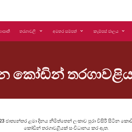
යාපෘති
තරගාවලි
අමතර සම්පත්
කැම්පස් ජාලය
ින කෝඩින් තරගාවළි
3 ජාත්‍යන්තර ළමා දිනය නිමිත්තෙන් ලංකාව පුරා විසිරී සිටින කොඩ
කෝඩින් තරගාවළියක් සංවිධානය කර ඇත.