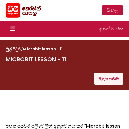
සිංහල
ඇතුල් වන්න
Open main menu
මුල් පිටුව
/
Microbit lesson - 11
MICROBIT LESSON - 11
ඊළඟ පාඩම
පහත පියවර පිලිවෙලින් අනුගමනය කර "Microbit lesson