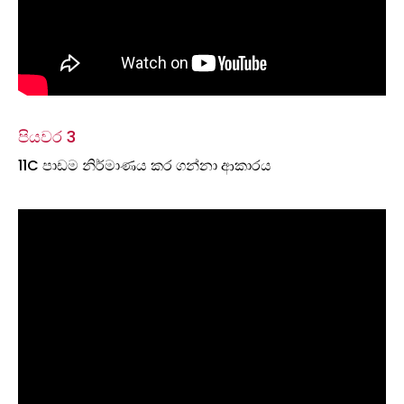
පියවර 3
11C පාඩම නිර්මාණය කර ගන්නා ආකාරය