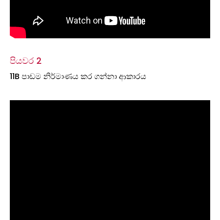
පියවර 2
11B පාඩම නිර්මාණය කර ගන්නා ආකාරය