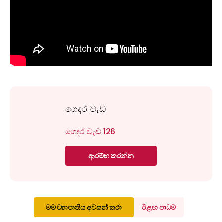
ගෙදර වැඩ
ගෙදර වැඩ 126
ආරම්භ කරන්න
මම ව්‍යාපෘතිය අවසන් කරා
ඊළඟ පාඩම