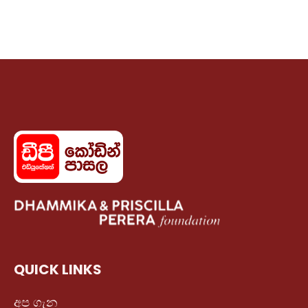
QUICK LINKS
අප ගැන