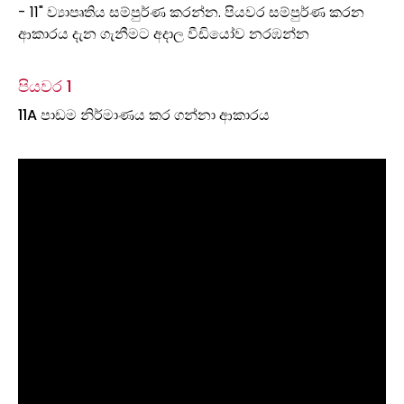
- 11" ව්‍යාපෘතිය සම්පුර්ණ කරන්න. පියවර සම්පුර්ණ කරන
ආකාරය දැන ගැනීමට අදාල වීඩියෝව නරඹන්න
පියවර 1
11A පාඩම නිර්මාණය කර ගන්නා ආකාරය