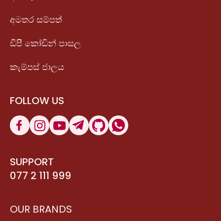
අමතර සම්පත්
ඩීපී කෝඩින් පාසල
කැම්පස් ජාලය
FOLLOW US
SUPPORT
077 2 111 999
OUR BRANDS