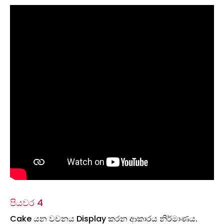
පියවර 4
Cake යන වචනය Display කරන ආකාරය නිර්මාණය.