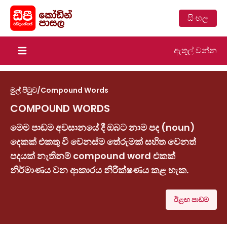
සිංහල
ඇතුල් වන්න
Open main menu
මුල් පිටුව
/
Compound Words
COMPOUND WORDS
මෙම පාඩම අවසානයේ දී ඔබට නාම පද (noun)
දෙකක් එකතු වී වෙනස්ම තේරුමක් සහිත වෙනත්
පදයක් නැතිනම් compound word එකක්
නිර්මාණය වන ආකාරය නිරීක්ෂණය කළ හැක.
ඊළඟ පාඩම