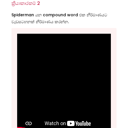
ක්‍රියාකාරකම් 2
Spiderman යන compound word එක නිර්මාණයට
වැඩසටහනක් නිර්මාණය කරන්න.