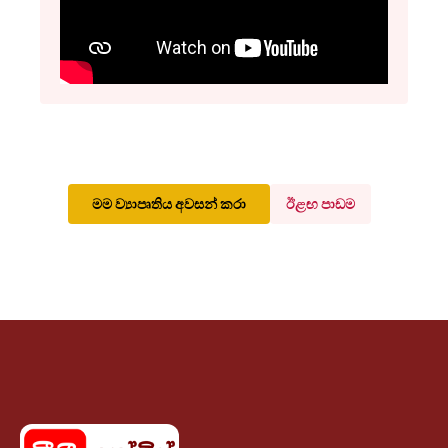
මම ව්‍යාපෘතිය අවසන් කරා
ඊළඟ පාඩම