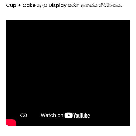
Cup + Cake ලෙස Display කරන ආකාරය නිර්මාණය.