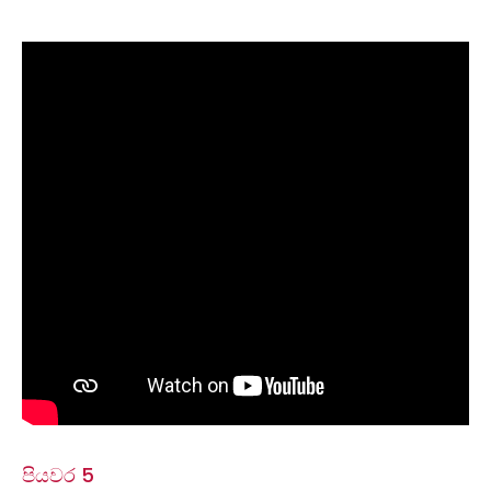
පියවර 5