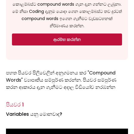
කොළම්බස්ට compound words ගැන දැන ගන්නට ලැබුනා.
මේ නිසා Coding දැනුම යොදා ගෙන කොලම්බස්ට තව දුරටත්
compound words ඉගෙන ගැනීමට වැඩසටහනක්
නිර්මාණය කරන්න.
ආරම්භ කරන්න
පහත පියවර පිලිවෙලින් අනුගමනය කර "Compound
Words" ව්‍යාපෘතිය සම්පුර්ණ කරන්න. පියවර සම්පුර්ණ
කරන ආකාරය දැන ගැනීමට අදාල වීඩියෝව නරඹන්න
පියවර 1
Variables යනු මොනවාද?