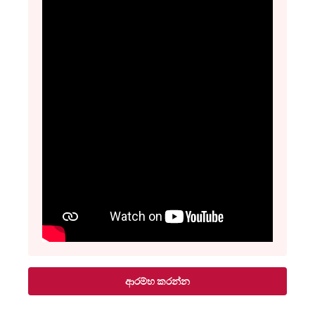
ආරම්භ කරන්න