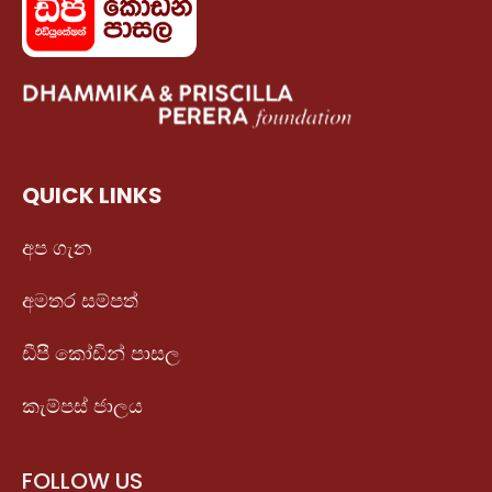
QUICK LINKS
අප ගැන
අමතර සම්පත්
ඩීපී කෝඩින් පාසල
කැම්පස් ජාලය
FOLLOW US