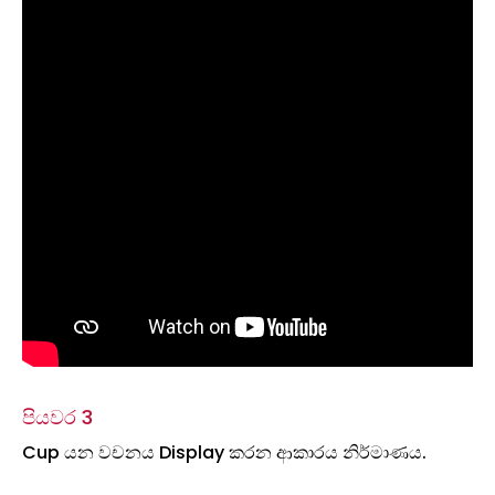
පියවර 3
Cup යන වචනය Display කරන ආකාරය නිර්මාණය.