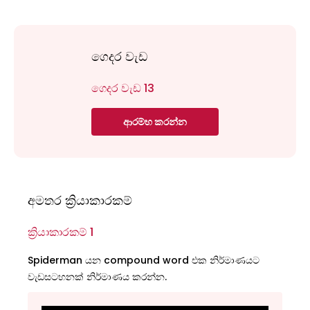
ගෙදර වැඩ
ගෙදර වැඩ 13
ආරම්භ කරන්න
අමතර ක්‍රියාකාරකම්
ක්‍රියාකාරකම් 1
Spiderman යන compound word එක නිර්මාණයට
වැඩසටහනක් නිර්මාණය කරන්න.