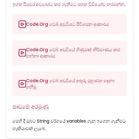
ඉහත පියවර අවබෝධ කර ගැනීමට පහත වීඩියෝව නරඹන්න.
Code.org වෙබ් අඩවියට පිවිසෙන ආකාරය
Code.org වෙබ් අඩවියේ ගිණුමක් නිර්මාණය කර
ගන්නා ආකාරය
Code.org වෙබ් අඩවියේ අතුරු මුහුණත හඳුනා
ගනිමු
පාඩමේ අරමුණු
මෙහි දී ඔබට String වර්ගයේ variables ගැන ඉගෙන ගැනීමට
හැකියාවක් ලැබේ.