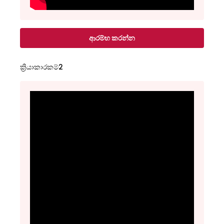
ආරම්භ කරන්න
ක්‍රියාකාරකම්2