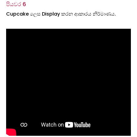
පියවර 6
Cupcake ලෙස Display කරන ආකාරය නිර්මාණය.