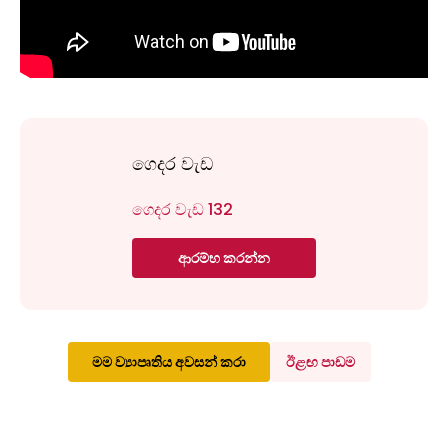
ගෙදර වැඩ
ගෙදර වැඩ 132
ආරම්භ කරන්න
මම ව්‍යාපෘතිය අවසන් කරා
ඊළඟ පාඩම