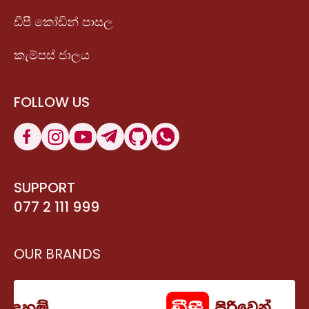
ඩීපී කෝඩින් පාසල
කැම්පස් ජාලය
FOLLOW US
SUPPORT
077 2 111 999
OUR BRANDS