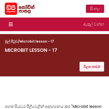
සිංහල
ඇතුල් වන්න
Open main menu
මුල් පිටුව
/
Microbit lesson - 17
MICROBIT LESSON - 17
ඊළඟ පාඩම
පහත පියවර පිලිවෙලින් අනුගමනය කර "Microbit lesson