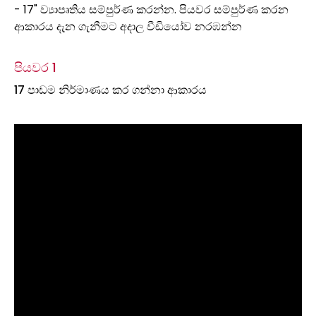
- 17" ව්‍යාපෘතිය සම්පුර්ණ කරන්න. පියවර සම්පුර්ණ කරන
ආකාරය දැන ගැනීමට අදාල වීඩියෝව නරඹන්න
පියවර 1
17 පාඩම නිර්මාණය කර ගන්නා ආකාරය