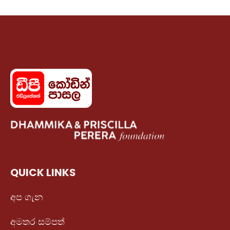
QUICK LINKS
අප ගැන
අමතර සම්පත්