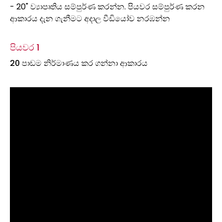
- 20" ව්‍යාපෘතිය සම්පුර්ණ කරන්න. පියවර සම්පුර්ණ කරන
ආකාරය දැන ගැනීමට අදාල වීඩියෝව නරඹන්න
පියවර 1
20 පාඩම නිර්මාණය කර ගන්නා ආකාරය