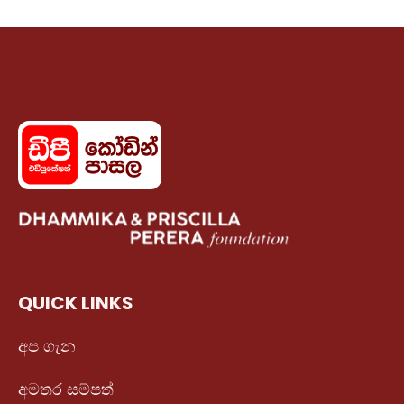
QUICK LINKS
අප ගැන
අමතර සම්පත්