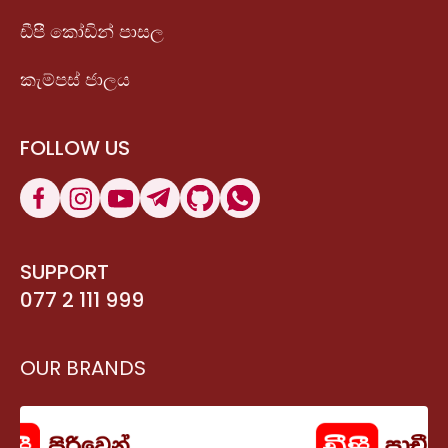
ඩීපී කෝඩින් පාසල
කැම්පස් ජාලය
FOLLOW US
SUPPORT
077 2 111 999
OUR BRANDS