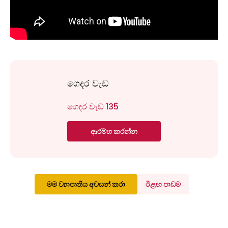
ගෙදර වැඩ
ගෙදර වැඩ 135
ආරම්භ කරන්න
මම ව්‍යාපෘතිය අවසන් කරා
ඊළඟ පාඩම