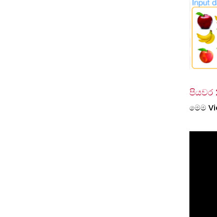
පියවර 
මෙම Vi