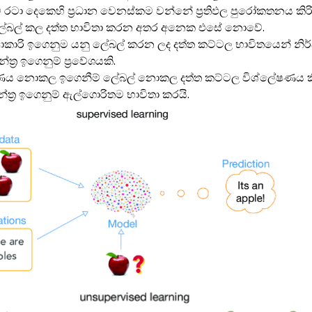
 රටා දෙකෙහි ප්‍රධාන වෙනස්කම වන්නේ ප්‍රතිඵල පුරෝකතනය කිරි
ේබල් කල දත්ත භාවිතා කරන අතර අනෙක එසේ නොවේ.
්ෂාකාරි ඉගෙනුම යනු ලේබල් කරන ලද දත්ත කට්ටල භාවිතයෙන් නි
ත්‍ර ඉගෙනුම් ප්‍රවේශයකි.
ණය නොකල ඉගෙනීම් ලේබල් නොකල දත්ත කට්ටල විශ්ලේෂණය ක
්ත්‍ර ඉගෙනුම් ඇල්ගොරිතම භාවිතා කරයි.