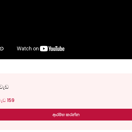
වැඩ
ැඩ 159
ආරම්භ කරන්න