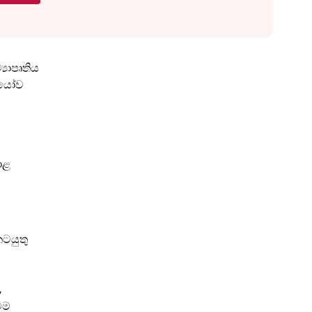
යාපෘතිය
ියෝව
ාළ
ටයුතු
,
ෙම