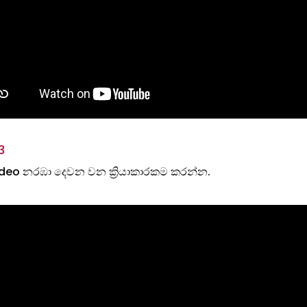
3
deo නරඹා දෙවන වන ක්‍රියාකාරකම කරන්න.