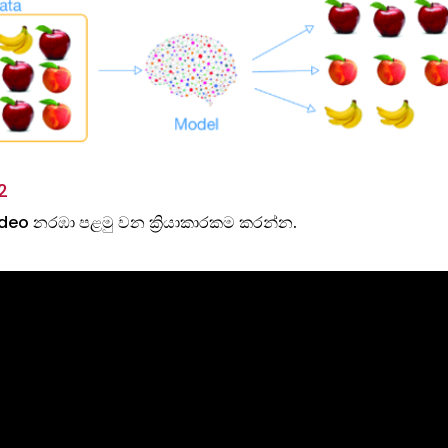
2
deo නරඹා පළමු වන ක්‍රියාකාරකම කරන්න.