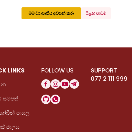
මම ව්‍යාපෘතිය අවසන් කරා
ඊළඟ පාඩම
CK LINKS
FOLLOW US
SUPPORT
077 2 111 999
ැන
 සම්පත්
 කෝඩින් පාසල
පස් ජාලය