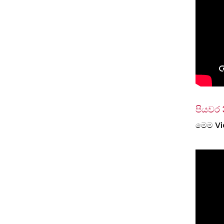
පියවර 
මෙම Vi