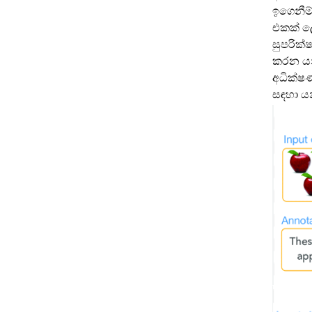
ඉගෙනීම්
එකක් ල
සුපරික
කරන යන්
අධික්ෂ
සඳහා යන