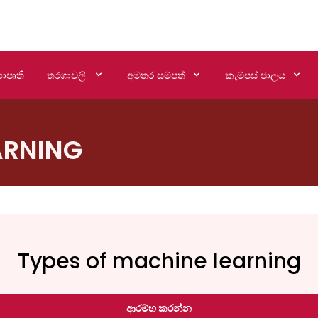
යාපෘති
තරගාවලි
අමතර සම්පත්
කැම්පස් ජාලය
ARNING
Types of machine learning
ආරම්භ කරන්න