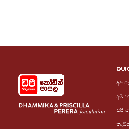
QUI
අප ග
අමතර
ඩීපී
කැම්