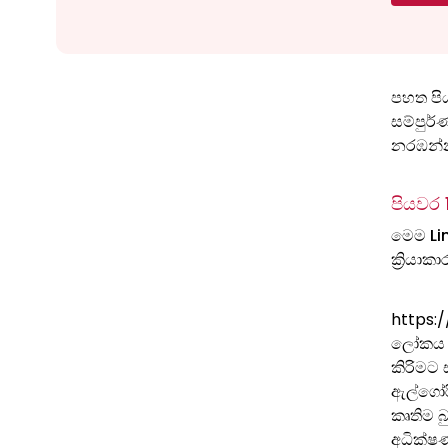
පහත පිය
සම්පුර
නරඹන්
පියවර 
මෙම Li
ක්‍රියාක
https:
ලෝකය ස
කිරිමට 
ඇල්ගෝර
කෘතිම බ
අධික්ෂ