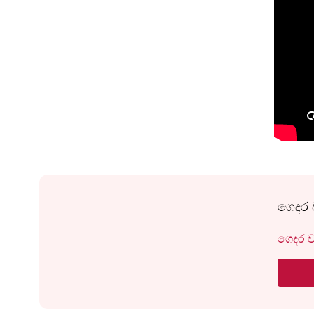
ගෙදර 
ගෙදර ව