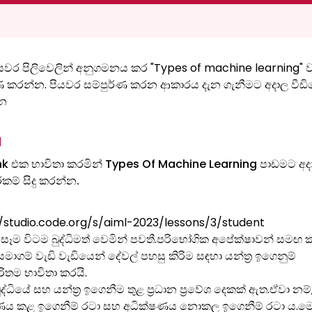
වර පිලිවෙලින් අනුගමනය කර "Types of machine learning" ව්‍
්ණ කරන්න. පියවර සම්පුර්ණ කරන ආකාරය දැන ගැනීමට අදාල වීඩ
න
1
nk එක භාවිතා කරමින් Types Of Machine Learning පාඩමට අද
ාරකම් සිදු කරන්න.
//studio.code.org/s/aiml-2023/lessons/3/student
ෑම විටම බුද්ධිමත් වෙමින් පවතී.පරිභෝගික අපේක්ෂාවන් සමඟ ක
සමාගම් වැඩි වැඩියෙන් දේවල් පහසු කිරිම සඳහා යන්ත්‍ර ඉගෙනුම්
ිතම භාවිතා කරයි.
ුද්ධියේ සහ යන්ත්‍ර ඉගෙනීම තුළ ප්‍රධාන ප්‍රවේශ දෙකක් ඇත.ඒවා නම්
ණය කළ ඉගෙනීම් රටා සහ අධික්ෂණය නොකල ඉගෙනීම් රටා ය.ම