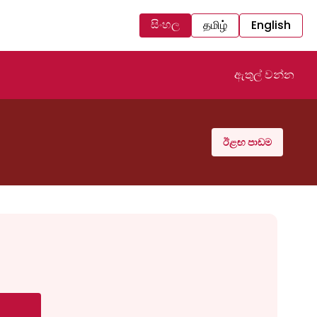
සිංහල
தமிழ்
English
ඇතුල් වන්න
ඊළඟ පාඩම