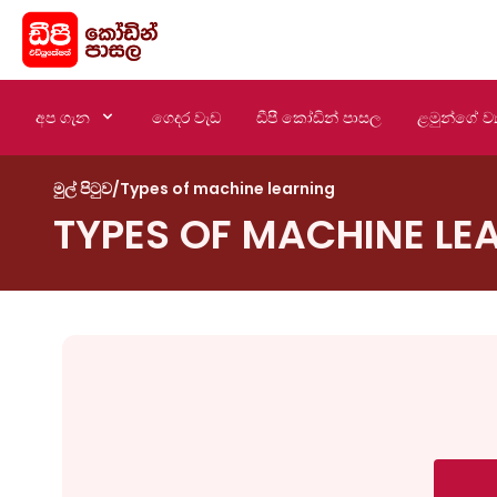
අප ගැන
ගෙදර වැඩ
ඩීපී කෝඩින් පාසල
ළමුන්ගේ ව්‍
මුල් පිටුව
/
Types of machine learning
TYPES OF MACHINE LE