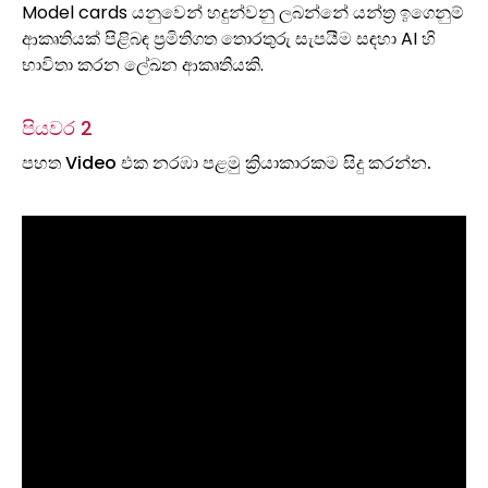
Model cards යනුවෙන් හදුන්වනු ලබන්නේ යන්ත්‍ර ඉගෙනුම්
ආකෘතියක් පිළිබඳ ප්‍රමිතිගත තොරතුරු සැපයීම සඳහා AI හි
භාවිතා කරන ලේඛන ආකෘතියකි.
පියවර 2
පහත Video එක නරඹා පළමු ක්‍රියාකාරකම සිදු කරන්න.