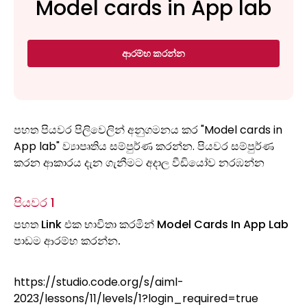
Model cards in App lab
ආරම්භ කරන්න
පහත පියවර පිලිවෙලින් අනුගමනය කර "Model cards in
App lab" ව්‍යාපෘතිය සම්පුර්ණ කරන්න. පියවර සම්පුර්ණ
කරන ආකාරය දැන ගැනීමට අදාල වීඩියෝව නරඹන්න
පියවර 1
පහත Link එක භාවිතා කරමින් Model Cards In App Lab
පාඩම ආරම්භ කරන්න.
https://studio.code.org/s/aiml-
2023/lessons/11/levels/1?login_required=true