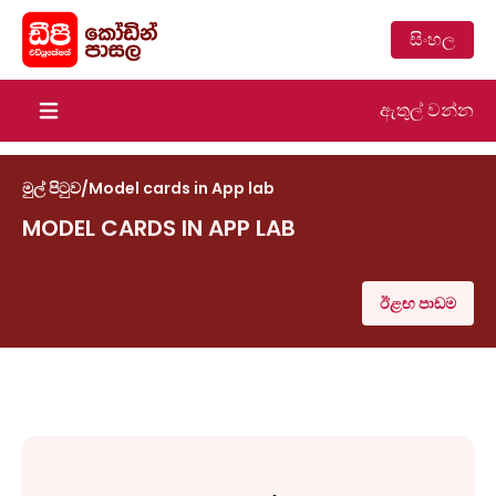
සිංහල
ඇතුල් වන්න
Open main menu
මුල් පිටුව
/
Model cards in App lab
MODEL CARDS IN APP LAB
ඊළඟ පාඩම