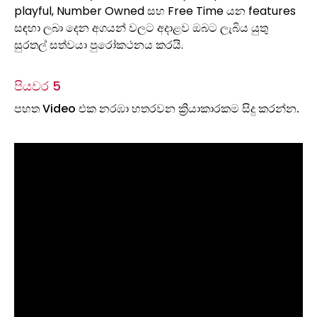
playful, Number Owned සහ Free Time යන features
සඳහා ලබා දෙන අගයන් වලට අදාළව ඔබට ලැබිය යුතු
සුරතල් සත්වයා පුරෝකථනය කරයි.
පියවර 5
පහත Video එක නරඹා හතරවන ක්‍රියාකාරකම සිදු කරන්න.