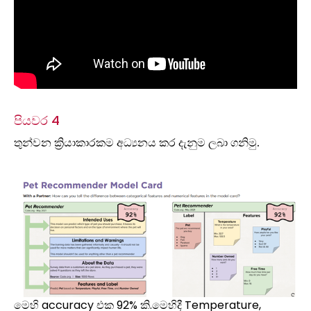
පියවර 4
තුන්වන ක්‍රියාකාරකම අධ්‍යනය කර දැනුම ලබා ගනිමු.
මෙහි accuracy එක 92% කි.මෙහිදී Temperature,