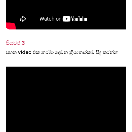
පියවර 3
පහත Video එක නරඹා දෙවන ක්‍රියාකාරකම සිදු කරන්න.