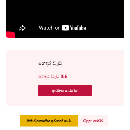
ගෙදර වැඩ
ගෙදර වැඩ 168
ආරම්භ කරන්න
මම ව්‍යාපෘතිය අවසන් කරා
ඊළඟ පාඩම