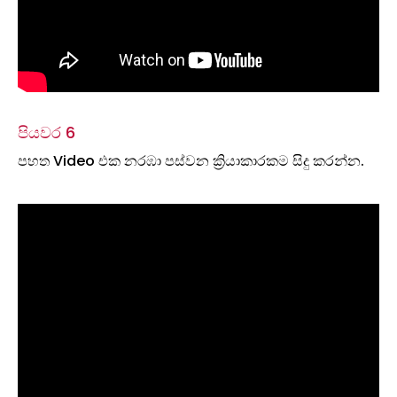
පියවර 6
පහත Video එක නරඹා පස්වන ක්‍රියාකාරකම සිදු කරන්න.