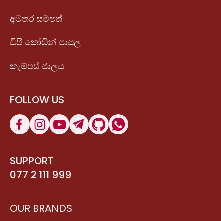
අමතර සම්පත්
ඩීපී කෝඩින් පාසල
කැම්පස් ජාලය
FOLLOW US
SUPPORT
077 2 111 999
OUR BRANDS