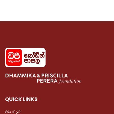
QUICK LINKS
අප ගැන