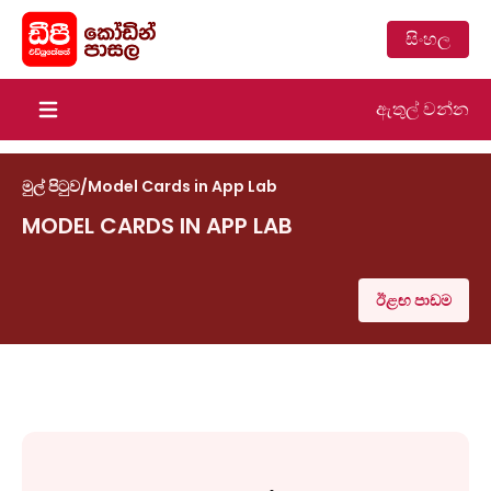
සිංහල
ඇතුල් වන්න
Open main menu
මුල් පිටුව
/
Model Cards in App Lab
MODEL CARDS IN APP LAB
ඊළඟ පාඩම