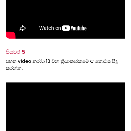
පියවර 5
පහත Video නරඹා 10 වන ක්‍රියාකාරකමේ C කොටස සිදු
කරන්න.