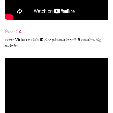
පියවර 4
පහත Video නරඹා 10 වන ක්‍රියාකාරකමේ B කොටස සිදු
කරන්න.