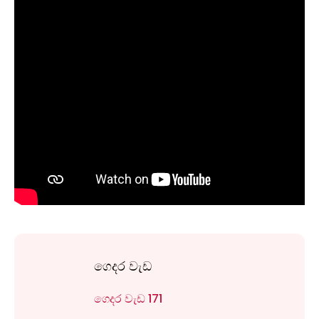
ගෙදර වැඩ
ගෙදර වැඩ 171