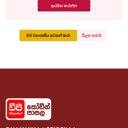
ආරම්භ කරන්න
මම ව්‍යාපෘතිය අවසන් කරා
ඊළඟ පාඩම