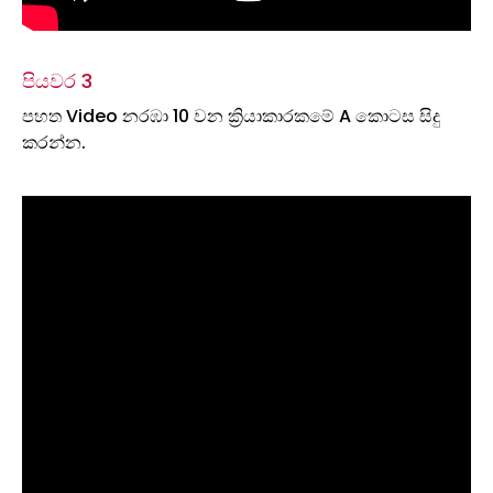
පියවර 3
පහත Video නරඹා 10 වන ක්‍රියාකාරකමේ A කොටස සිදු
කරන්න.