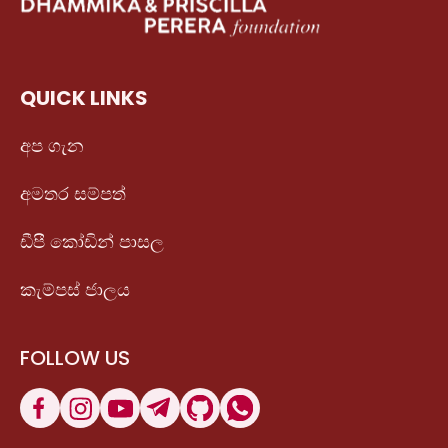
QUICK LINKS
අප ගැන
අමතර සම්පත්
ඩීපී කෝඩින් පාසල
කැම්පස් ජාලය
FOLLOW US