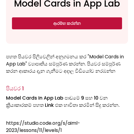
Model Cards in App Lab
ආරම්භ කරන්න
පහත පියවර පිලිවෙලින් අනුගමනය කර "Model Cards in
App Lab" ව්‍යාපෘතිය සම්පුර්ණ කරන්න. පියවර සම්පුර්ණ
කරන ආකාරය දැන ගැනීමට අදාල වීඩියෝව නරඹන්න
පියවර 1
Model Cards In App Lab පාඩමේ 9 සහ 10 වන
ක්‍රියාකාරකම් පහත Link එක භාවිතා කරමින් සිදු කරන්න.
https://studio.code.org/s/aiml-
2023/lessons/11/levels/1