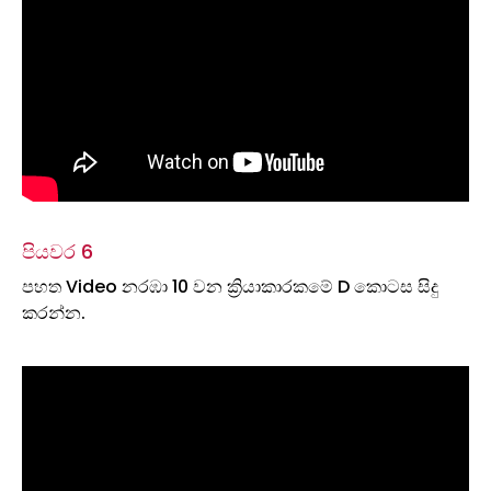
පියවර 6
පහත Video නරඹා 10 වන ක්‍රියාකාරකමේ D කොටස සිදු
කරන්න.