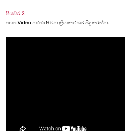
පියවර 2
පහත Video නරඹා 9 වන ක්‍රියාකාරකම සිදු කරන්න.