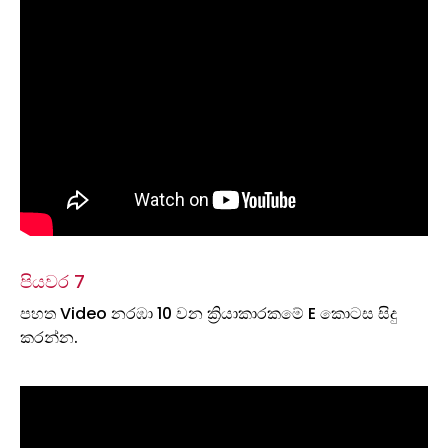
පියවර 7
පහත Video නරඹා 10 වන ක්‍රියාකාරකමේ E කොටස සිදු
කරන්න.