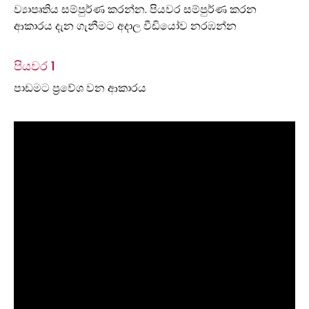
ව්‍යාපෘතිය සම්පුර්ණ කරන්න. පියවර සම්පුර්ණ කරන
ආකාරය දැන ගැනීමට අදාල වීඩියෝව නරඹන්න
පියවර 1
පාඩමට ප්‍රවේශ වන ආකාරය