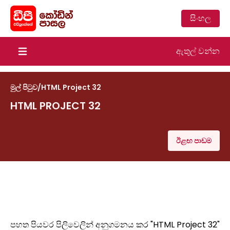
සිංහල
ඇතුල් වන්න
Open main menu
මුල් පිටුව
/
HTML Project 32
HTML PROJECT 32
ඊළඟ පාඩම
පහත පියවර පිලිවෙලින් අනුගමනය කර "HTML Project 32"