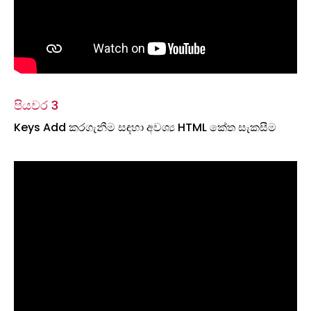
පියවර 3
Keys Add කරගැනීම සඳහා අවශ්‍ය HTML කේත සැකසීම