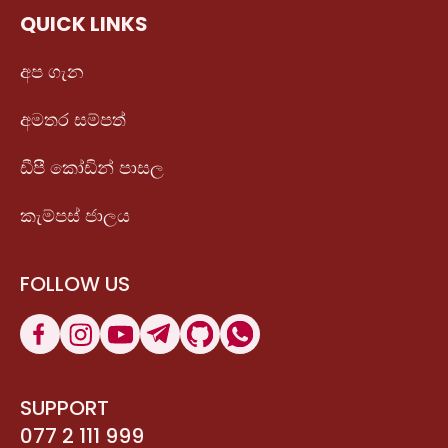
QUICK LINKS
අප ගැන
අමතර සම්පත්
ඩීපී කෝඩින් පාසල
කැම්පස් ජාලය
FOLLOW US
SUPPORT
077 2 111 999