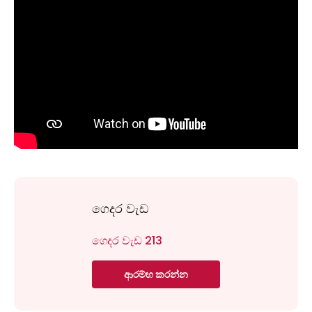
ගෙදර වැඩ
ගෙදර වැඩ 213
ආරම්භ කරන්න