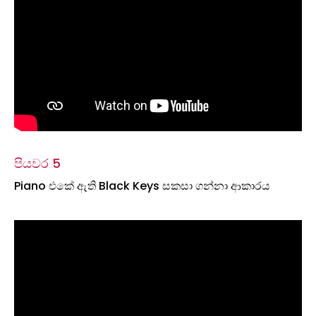
පියවර 5
Piano එකේ ඇති Black Keys සකසා ගන්නා ආකාරය