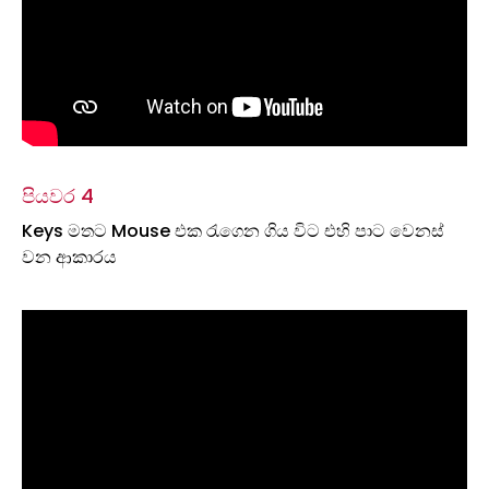
පියවර 4
Keys මතට Mouse එක රැගෙන ගිය විට එහි පාට වෙනස්
වන ආකාරය