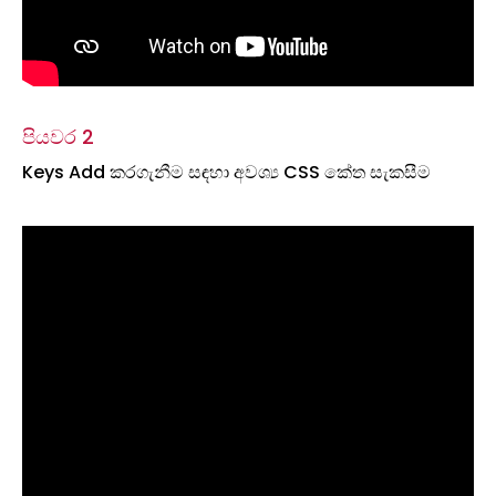
පියවර 2
Keys Add කරගැනීම සඳහා අවශ්‍ය CSS කේත සැකසීම