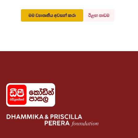
මම ව්‍යාපෘතිය අවසන් කරා
ඊළඟ පාඩම