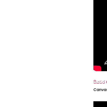
පියවර 
Canvas