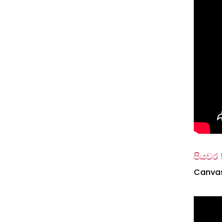
පියවර 
Canvas