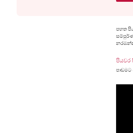
පහත පිය
සම්පුර
නරඹන්
පියවර 
පාඩමට 