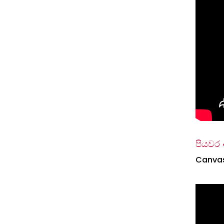
පියවර 
Canvas