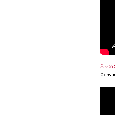
පියවර 
Canvas