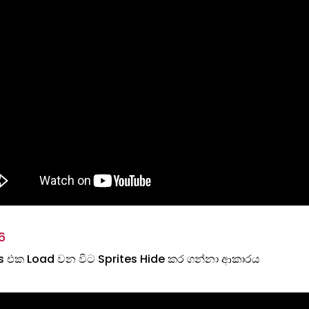
6
 එක Load වන විට Sprites Hide කර ගන්නා ආකාරය