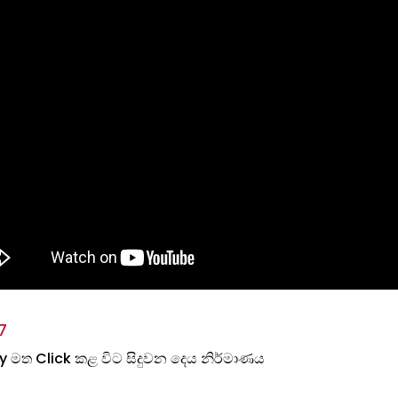
7
y මත Click කළ විට සිදුවන දෙය නිර්මාණය