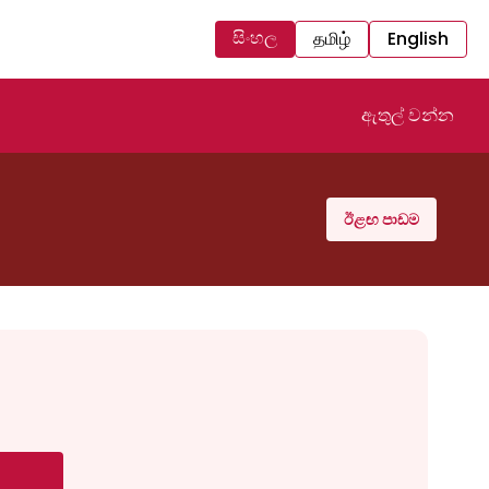
සිංහල
தமிழ்
English
ඇතුල් වන්න
ඊළඟ පාඩම