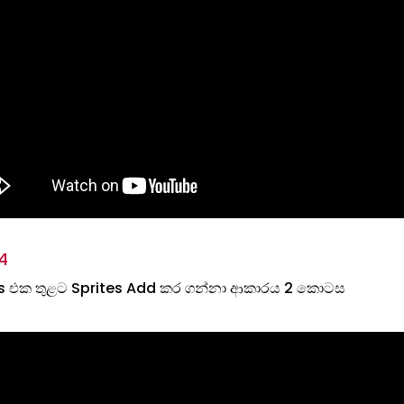
4
 එක තුළට Sprites Add කර ගන්නා ආකාරය 2 කොටස