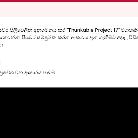
වර පිලිවෙලින් අනුගමනය කර "Thunkable Project 17" ව්‍යාපෘත
්ණ කරන්න. පියවර සම්පුර්ණ කරන ආකාරය දැන ගැනීමට අදාල වීඩ
න
1
ප්‍රවේශ වන ආකාරය පාඩම