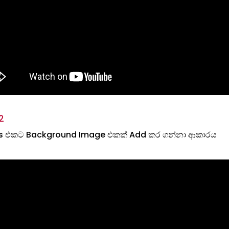
2
 එකට Background Image එකක් Add කර ගන්නා ආකාරය