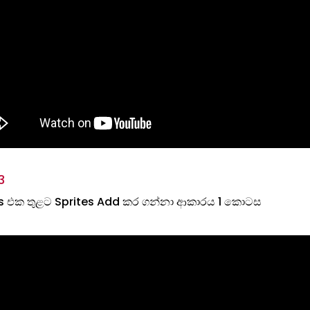
3
 එක තුළට Sprites Add කර ගන්නා ආකාරය 1 කොටස