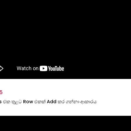
5
 එක තුළට Row එකක් Add කර ගන්නා ආකාරය