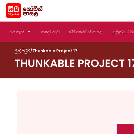
අප ගැන
ගෙදර වැඩ
ඩීපී කෝඩින් පාසල
ළමුන්ගේ ව්‍
මුල් පිටුව
/
Thunkable Project 17
THUNKABLE PROJECT 1