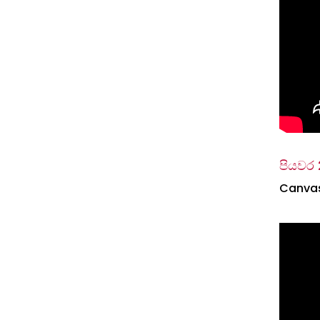
පියවර 
Canvas