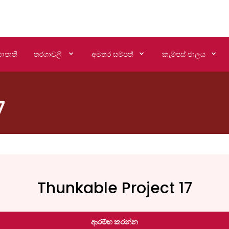
යාපෘති
තරගාවලි
අමතර සම්පත්
කැම්පස් ජාලය
7
Thunkable Project 17
ආරම්භ කරන්න