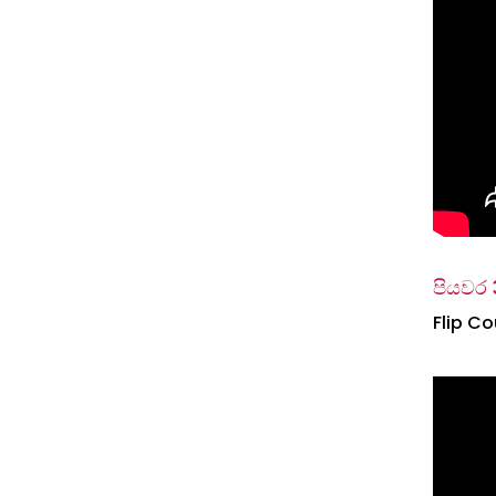
පියවර 
Flip Co