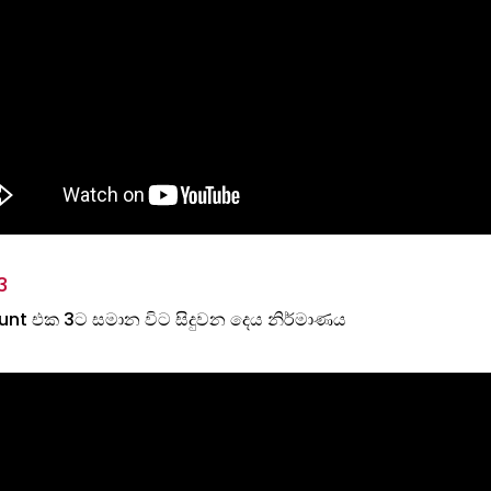
3
unt එක 3‌ට සමාන වි‌ට සිදුවන දෙය නිර්මාණය