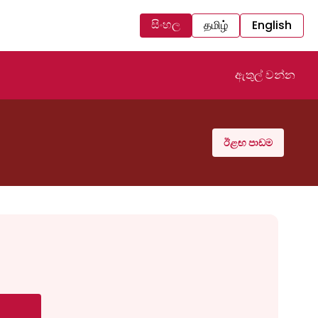
සිංහල
தமிழ்
English
ඇතුල් වන්න
ඊළඟ පාඩම