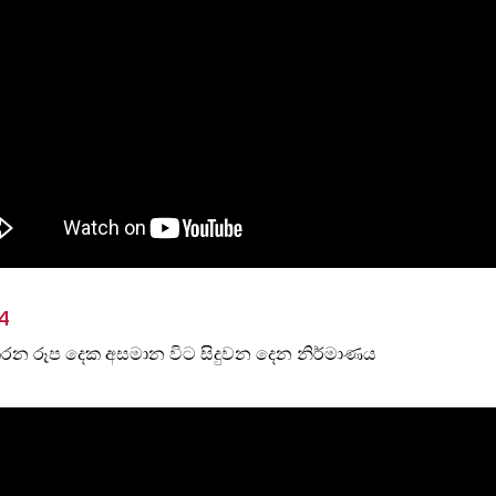
4
කරන රූප දෙක අසමාන විට සිදුවන දෙන නිර්මාණය