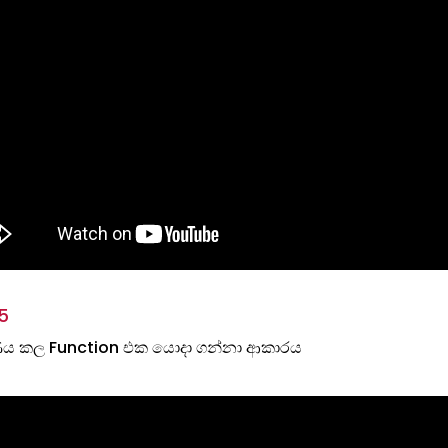
5
ණය කල Function එක යොදා ගන්නා ආකාරය