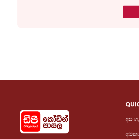
QUI
අප ග
අමතර