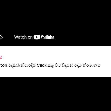
2
tton දෙකක් නිවැරදිව Click කළ විට සිදුවන දෙය නිර්මාණය