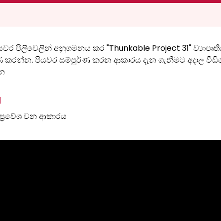
වර පිලිවෙලින් අනුගමනය කර "Thunkable Project 31" ව්‍යාපෘත
්ණ කරන්න. පියවර සම්පුර්ණ කරන ආකාරය දැන ගැනීමට අදාල වීඩ
න
1
ප්‍රවේශ වන ආකාරය