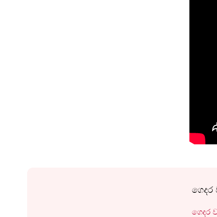
ගෙදර 
ගෙදර 