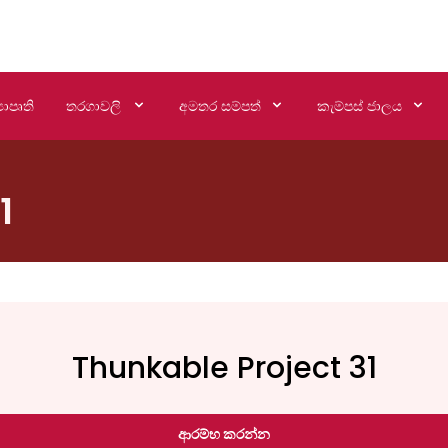
යාපෘති
තරගාවලි
අමතර සම්පත්
කැම්පස් ජාලය
1
Thunkable Project 31
ආරම්භ කරන්න