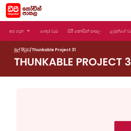
අප ගැන
ගෙදර වැඩ
ඩීපී කෝඩින් පාසල
ළමුන්ගේ ව්‍
මුල් පිටුව
/
Thunkable Project 31
THUNKABLE PROJECT 3