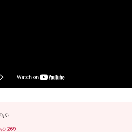
වැඩ
වැඩ 269