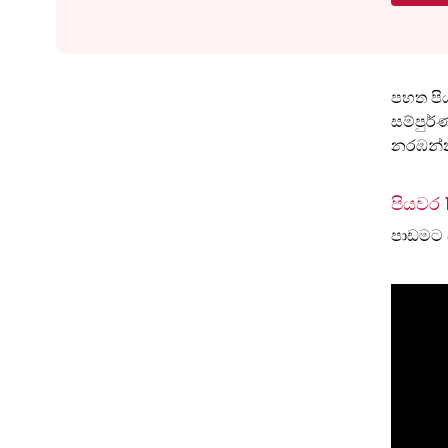
පහත පිය
සම්පුර
නරඹන්
පියවර 
පාඩමට 