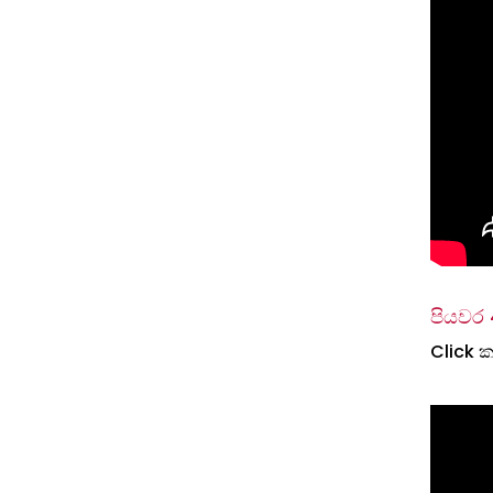
පියවර 
Click 