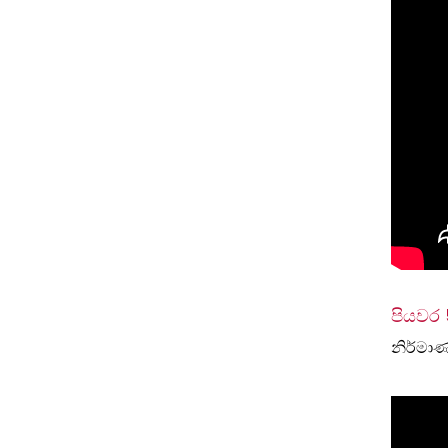
පියවර 
නිර්මා