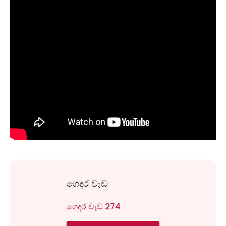
ගෙදර වැඩ
ගෙදර වැඩ 274