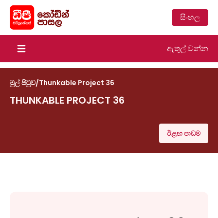
සිංහල
ඇතුල් වන්න
Open main menu
මුල් පිටුව
/
Thunkable Project 36
THUNKABLE PROJECT 36
ඊළඟ පාඩම