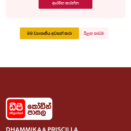
ආරම්භ කරන්න
මම ව්‍යාපෘතිය අවසන් කරා
ඊළඟ පාඩම