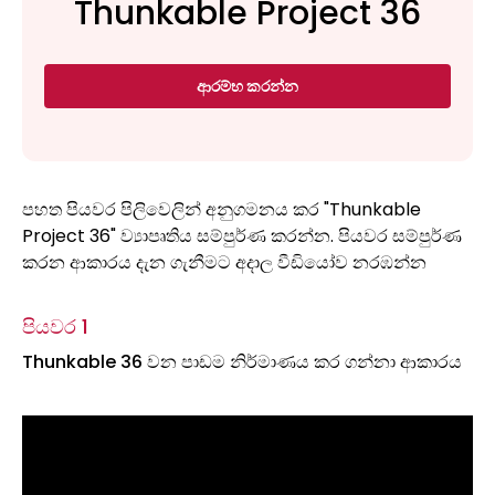
Thunkable Project 36
ආරම්භ කරන්න
පහත පියවර පිලිවෙලින් අනුගමනය කර "Thunkable
Project 36" ව්‍යාපෘතිය සම්පුර්ණ කරන්න. පියවර සම්පුර්ණ
කරන ආකාරය දැන ගැනීමට අදාල වීඩියෝව නරඹන්න
පියවර 1
Thunkable 36 වන පාඩම නිර්මාණය කර ගන්නා ආකාරය