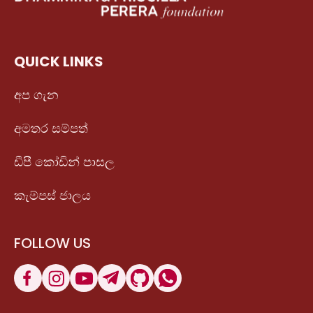
QUICK LINKS
අප ගැන
අමතර සම්පත්
ඩීපී කෝඩින් පාසල
කැම්පස් ජාලය
FOLLOW US