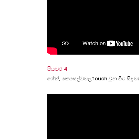
පියවර 4
ශේන්, ‌කෙසෙල්වවලTouch වුන විට සිදු ව