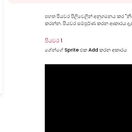
පහත පියවර පිලිවෙලින් අනුගමනය කර "නිරෝග
කරන්න. පියවර සම්පුර්ණ කරන ආකාරය ද
පියවර 1
ශේන්ගේ Sprite එක Add කරන අකාරය