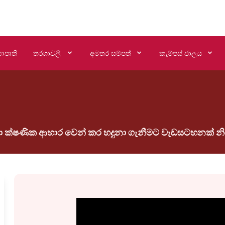
යාපෘති
තරගාවලි
අමතර සම්පත්
කැම්පස් ජාලය
හා ක්ෂණික ආහාර වෙන් කර හදුනා ගැනීමට වැඩසටහනක් නි