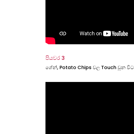
පියවර 3
ශේන්, Potato Chips වල Touch වුන විට 