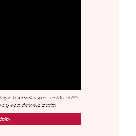
දායී ආහාර හා ක්ෂණික ආහාර තෝරා ගැනීමට
යොදා ගෙන නිර්මාණය කරන්න.
රන්න