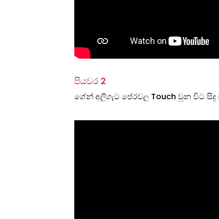
පියවර 2
ශේන් අලිගැට පේරවල Touch වුන විට සිදු