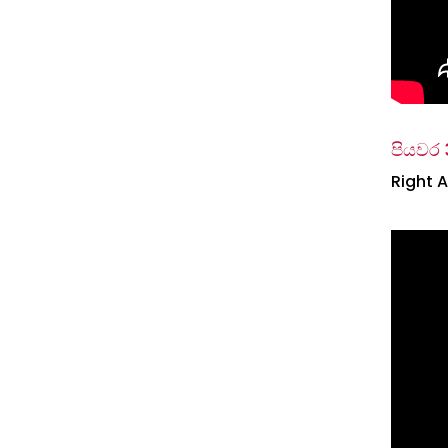
පියවර 
Right 