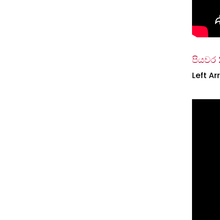
පියවර 
Left A