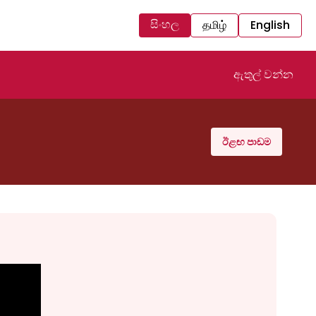
සිංහල
தமிழ்
English
ඇතුල් වන්න
ඊළඟ පාඩම