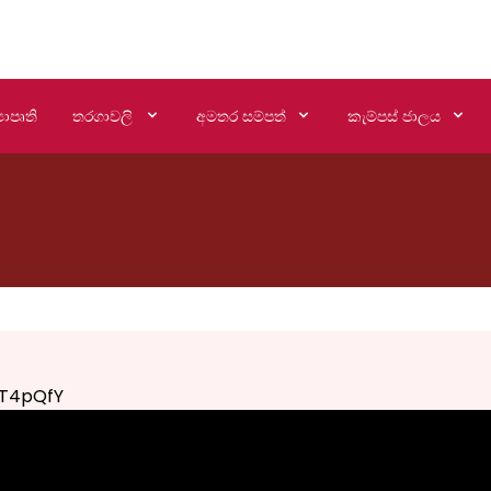
යාපෘති
තරගාවලි
අමතර සම්පත්
කැම්පස් ජාලය
T4pQfY