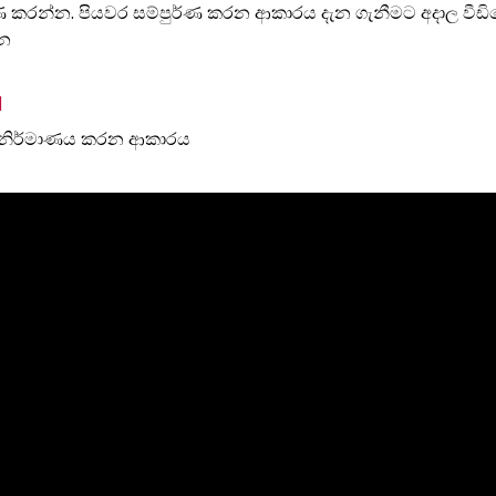
්ණ කරන්න. පියවර සම්පුර්ණ කරන ආකාරය දැන ගැනීමට අදාල වීඩ
න
1
නිර්මාණය කරන ආකාරය