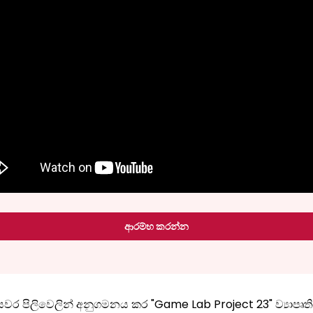
ආරම්භ කරන්න
වර පිලිවෙලින් අනුගමනය කර "Game Lab Project 23" ව්‍යාපෘත