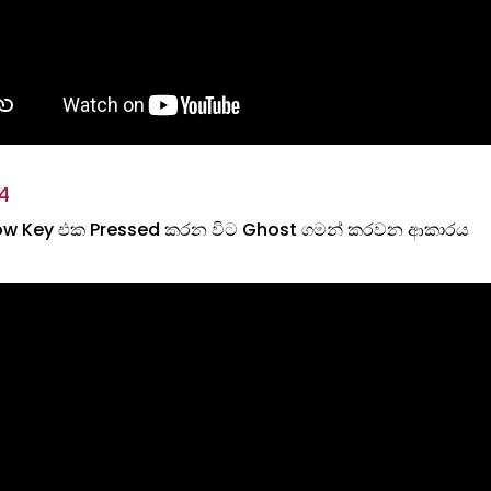
4
ow Key එක Pressed කරන විට Ghost ගමන් කරවන ආකාරය