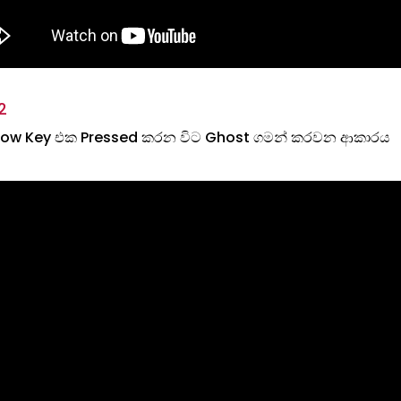
2
rrow Key එක Pressed කරන විට Ghost ගමන් කරවන ආකාරය