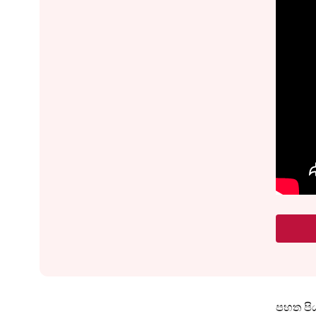
පහත පිය