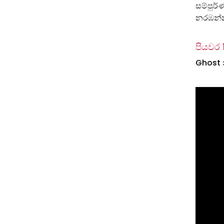
සම්පුර
නරඹන්
පියවර 
Ghost 