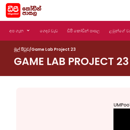
අප ගැන
ගෙදර වැඩ
ඩීපී කෝඩින් පාසල
ළමුන්ගේ ව්‍
මුල් පිටුව
/
Game Lab Project 23
GAME LAB PROJECT 23
UMPoo