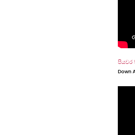
පියවර 
Down A