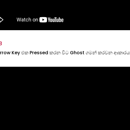
3
Arrow Key එක Pressed කරන විට Ghost ගමන් කරවන ආකාරය