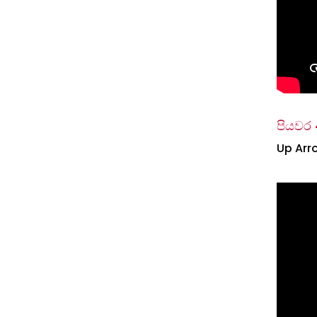
පියවර 
Up Arr