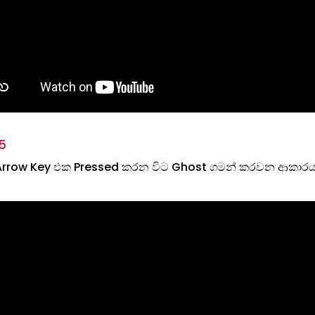
5
rrow Key එක Pressed කරන විට Ghost ගමන් කරවන ආකාර