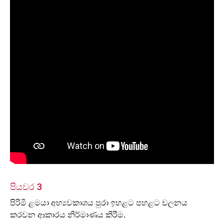
පියවර 3
පිරිමි ළමයා අභ්‍යවකාශය පුරා ඉහළට පහළට චලනය
කරවන ආකාරය නිර්මාණය කිරීම.