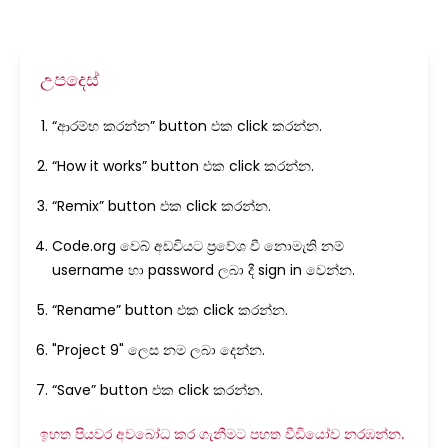
උපදෙස්
“ආරම්භ කරන්න” button එක click කරන්න.
“How it works” button එක click කරන්න.
“Remix” button එක click කරන්න.
Code.org වෙබ් අඩවියට ප්‍රවේශ වී නොමැති නම්
username හා password ලබා දී sign in වෙන්න.
“Rename” button එක click කරන්න.
"Project 9" ලෙස නම ලබා දෙන්න.
“Save” button එක click කරන්න.
ඉහත පියවර අවබෝධ කර ගැනීමට පහත වීඩියෝව නරඹන්න.