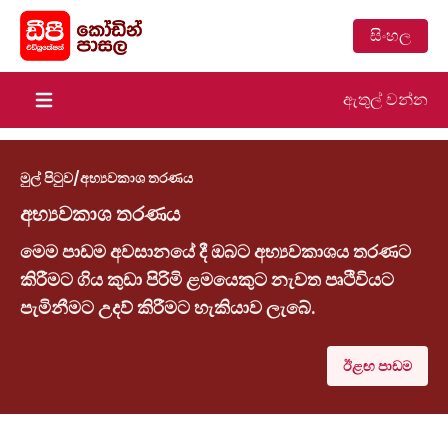
සිංහල
ඇතුල් වන්න
Open main menu
මුල් පිටුව
/
අභ්‍යවකාශ තරණය
අභ්‍යවකාශ තරණය
මෙම පාඩම අවසානයේ දී ඔබට අභ්‍යවකාශය තරණට
කිරීමට ගිය කුඩා පිරිමි ළමයෙකුට නැවත පෘථිවියට
පැමිනීමට උදව් කිරීමට හැකියාව ලැබේ.
ඊළඟ පාඩම