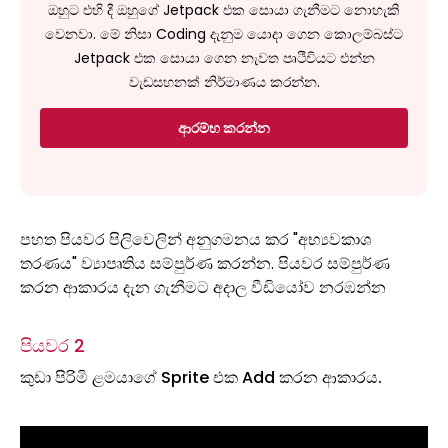
ඔහුට එහි දී ඔහුගේ Jetpack එක සොයා ගැනීමට නොහැකි
වෙනවා. මේ නිසා Coding දැනුම යොදා ගෙන කොලම්බස්ට
Jetpack එක සොයා ගෙන නැවත පෘථිවියට එන්න
වැඩසහනක් නිර්මාණය කරන්න.
ආරම්භ කරන්න
පහත පියවර පිලිවෙලින් අනුගමනය කර "අභ්‍යවකාශ
තරණය" ව්‍යාපෘතිය සම්පුර්ණ කරන්න. පියවර සම්පුර්ණ
කරන ආකාරය දැන ගැනීමට අදාල වීඩියෝව නරඹන්න
පියවර 2
කුඩා පිරිමි ළමයාගේ Sprite එක Add කරන ආකාරය.