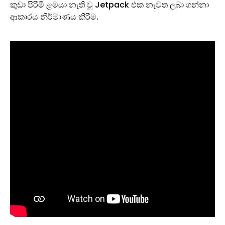
කුඩා පිරිමි ළමයා නැති වූ Jetpack එක නැවත ලබා ගන්නා
ආකාරය නිර්මාණය කිරීම.