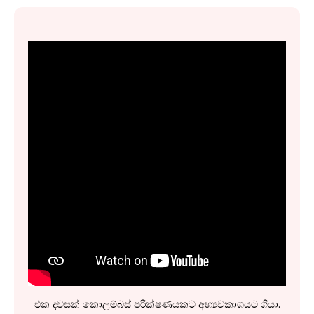
එක දවසක් කොලම්බස් පරීක්ෂණයකට අභ්‍යවකාශයට ගියා.