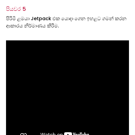
පියවර 5
පිරිමි ළමයා Jetpack එක යොදා ගෙන ඉහළට ගමන් කරන
ආකාරය නිර්මාණය කිරීම.