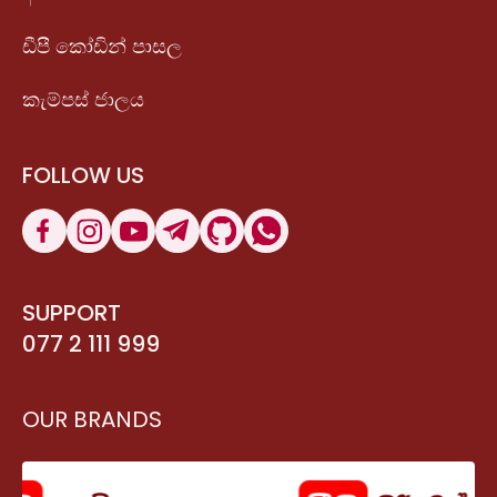
ඩීපී කෝඩින් පාසල
කැම්පස් ජාලය
FOLLOW US
SUPPORT
077 2 111 999
OUR BRANDS