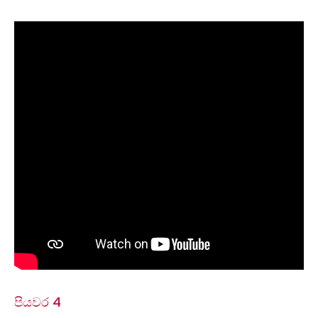
පියවර 4