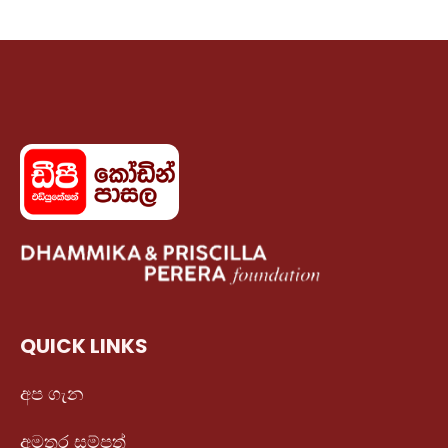
QUICK LINKS
අප ගැන
අමතර සම්පත්