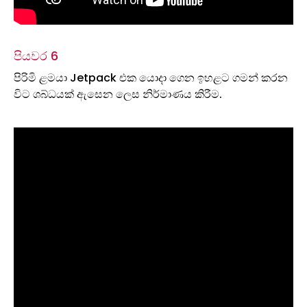
පියවර 6
පිරිමි ළමයා Jetpack එක යොදා ගෙන ඉහළට ගමන් කරන
විට ශබ්ධයක් ඇසෙන ලෙස නිර්මාණය කිරීම.