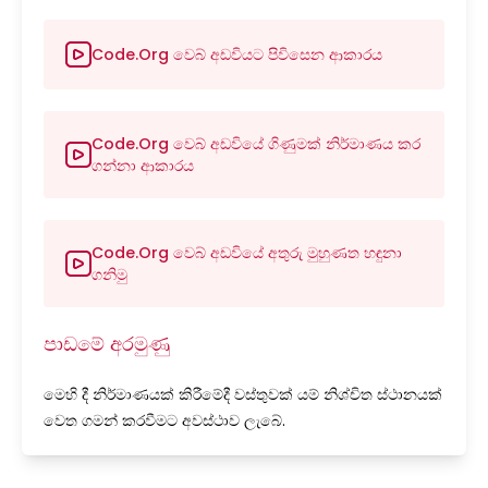
Code.org වෙබ් අඩවියට පිවිසෙන ආකාරය
Code.org වෙබ් අඩවියේ ගිණුමක් නිර්මාණය කර
ගන්නා ආකාරය
Code.org වෙබ් අඩවියේ අතුරු මුහුණත හඳුනා
ගනිමු
පාඩමේ අරමුණු
මෙහි දී නිර්මාණයක් කිරීමේදී වස්තුවක් යම් නිශ්චිත ස්ථානයක්
වෙත ගමන් කරවීමට අවස්ථාව ලැබේ.