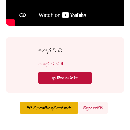
ගෙදර වැඩ
ගෙදර වැඩ 9
ආරම්භ කරන්න
මම ව්‍යාපෘතිය අවසන් කරා
ඊළඟ පාඩම