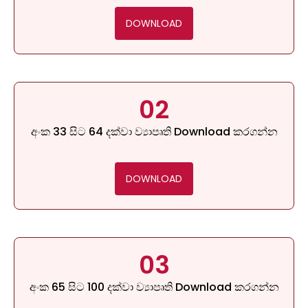
DOWNLOAD
02
අංක 33 සිට 64 දක්වා ව්‍යාපෘති Download කරගන්න
DOWNLOAD
03
අංක 65 සිට 100 දක්වා ව්‍යාපෘති Download කරගන්න