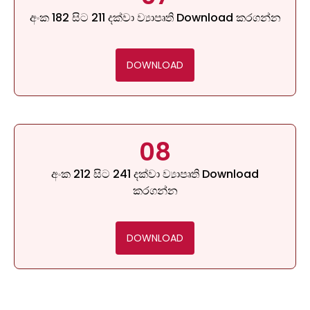
අංක 182 සිට 211 දක්වා ව්‍යාපෘති Download කරගන්න
DOWNLOAD
08
අංක 212 සිට 241 දක්වා ව්‍යාපෘති Download
කරගන්න
DOWNLOAD