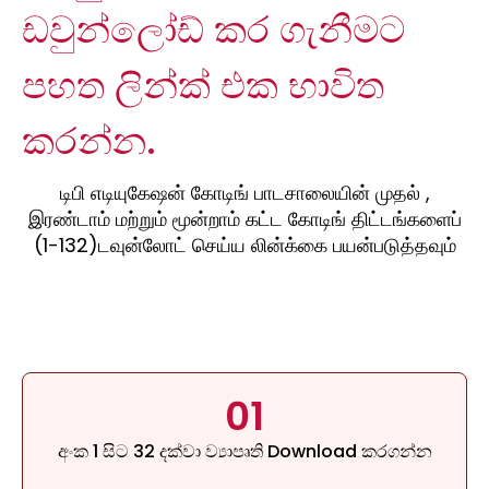
ඩවුන්ලෝඩ් කර ගැනීමට
පහත ලින්ක් එක භාවිත
කරන්න.
டிபி எடியுகேஷன் கோடிங் பாடசாலையின் முதல் ,
இரண்டாம் மற்றும் மூன்றாம் கட்ட கோடிங் திட்டங்களைப்
(1-132)டவுன்லோட் செய்ய லின்க்கை பயன்படுத்தவும்
01
අංක 1 සිට 32 දක්වා ව්‍යාපෘති Download කරගන්න