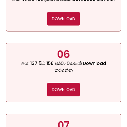
DOWNLOAD
06
අංක 137 සිට 156 දක්වා ව්‍යාපෘති Download
කරගන්න
DOWNLOAD
07