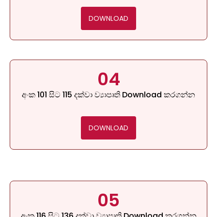
DOWNLOAD
04
අංක 101 සිට 115 දක්වා ව්‍යාපෘති Download කරගන්න
DOWNLOAD
05
අංක 116 සිට 136 දක්වා ව්‍යාපෘති Download කරගන්න