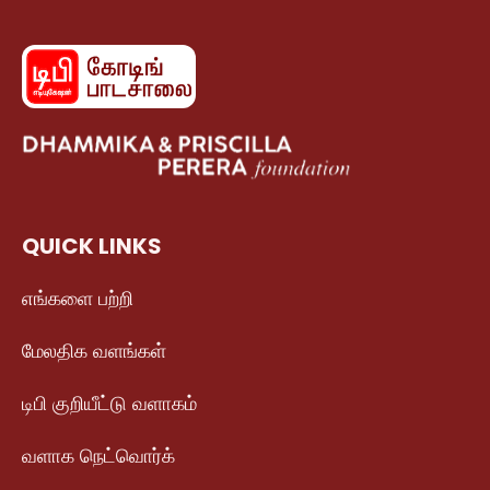
QUICK LINKS
எங்களை பற்றி
மேலதிக வளங்கள்
டிபி குறியீட்டு வளாகம்
வளாக நெட்வொர்க்