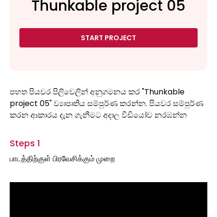
Thunkable project 05
START PROJECT
පහත පියවර පිලිවෙලින් අනුගමනය කර "Thunkable
project 05" ව්‍යාපෘතිය සම්පුර්ණ කරන්න. පියවර සම්පුර්ණ
කරන ආකාරය දැන ගැනීමට අදාල වීඩියෝව නරඹන්න
Steps 1
பாடத்திற்குள் பிரவேசிக்கும் முறை