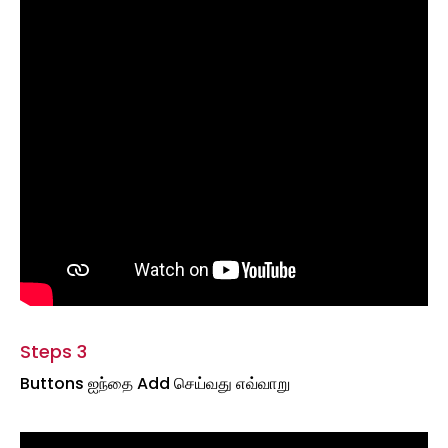
Steps 3
Buttons ஐந்தை Add செய்வது எவ்வாறு