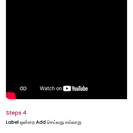
Steps 4
Label ஒன்றை Add செய்வது எவ்வாறு