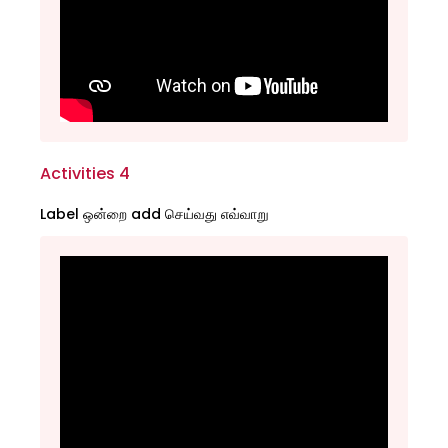
Activities 4
Label ஒன்றை add செய்வது எவ்வாறு