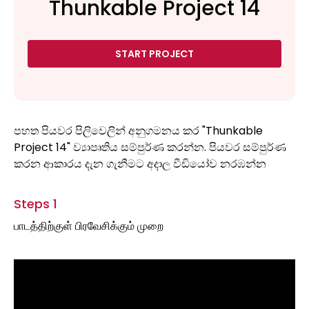
Thunkable Project 14
START PROJECT
පහත පියවර පිලිවෙලින් අනුගමනය කර "Thunkable
Project 14" ව්‍යාපෘතිය සම්පුර්ණ කරන්න. පියවර සම්පුර්ණ
කරන ආකාරය දැන ගැනීමට අදාල වීඩියෝව නරඹන්න
Steps 1
பாடத்திற்குள் பிரவேசிக்கும் முறை