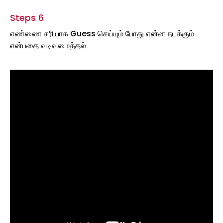
Steps 6
எண்ணை சரியாக Guess செய்யும் போது என்ன நடக்கும்
என்பதை வடிவமைத்தல்