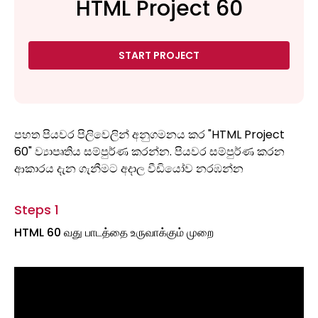
HTML Project 60
START PROJECT
පහත පියවර පිලිවෙලින් අනුගමනය කර "HTML Project
60" ව්‍යාපෘතිය සම්පුර්ණ කරන්න. පියවර සම්පුර්ණ කරන
ආකාරය දැන ගැනීමට අදාල වීඩියෝව නරඹන්න
Steps 1
HTML 60 வது பாடத்தை உருவாக்கும் முறை