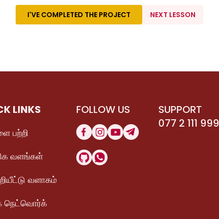
I'VE COMPLETED THE PROJECT
NEXT LESSON
CK LINKS
FOLLOW US
SUPPORT
077 2 111 999
ை பற்றி
ிக வளங்கள்
ுறியீட்டு வளாகம்
 நெட்வொர்க்