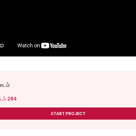
பாடம்
பாடம் 284
START PROJECT