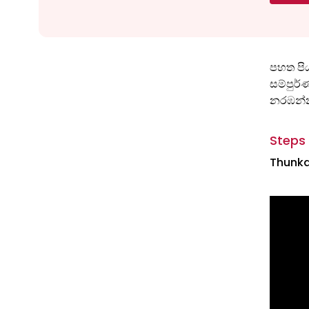
පහත පිය
සම්පුර
නරඹන්
Steps 
Thunkab