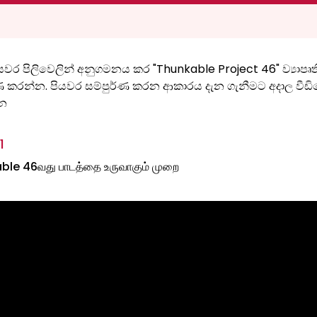
වර පිලිවෙලින් අනුගමනය කර "Thunkable Project 46" ව්‍යාපෘත
්ණ කරන්න. පියවර සම්පුර්ණ කරන ආකාරය දැන ගැනීමට අදාල වීඩ
න
1
le 46வது பாடத்தை உருவாகும் முறை