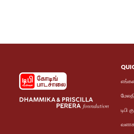
QUI
எங்கள
மேலத
டிபி க
வளாக