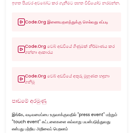
ඉහත පියවර අවබෝධ කර ගැනීමට පහත වීඩියෝව නරඹන්න.
Code.org இணையதளத்துக்கு செல்வது எப்படி
Code.org වෙබ් අඩවියේ ගිණුමක් නිර්මාණය කර
ගන්නා ආකාරය
Code.org වෙබ් අඩවියේ අතුරු මුහුණත හඳුනා
ගනිමු
පාඩමේ අරමුණු
இங்கே, வடிவமைப்பை உருவாக்குவதில் "press event" மற்றும்
"touch event" கட்டளைகளை எவ்வாறு பயன்படுத்துவது
என்பது பற்றிய அறிவைப் பெறலாம்