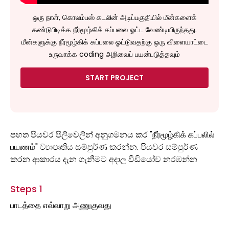
ஒரு நாள், கொலம்பஸ் கடலின் அடிப்பகுதியில் மீன்களைக்
கண்டுபிடிக்க நீர்மூழ்கிக் கப்பலை ஓட்ட வேண்டியிருந்தது.
மீன்களுக்கு நீர்மூழ்கிக் கப்பலை ஓட்டுவதற்கு ஒரு விளையாட்டை
உருவாக்க coding அறிவைப் பயன்படுத்தவும்
START PROJECT
පහත පියවර පිලිවෙලින් අනුගමනය කර "நீர்மூழ்கிக் கப்பலில்
பயணம்" ව්‍යාපෘතිය සම්පුර්ණ කරන්න. පියවර සම්පුර්ණ
කරන ආකාරය දැන ගැනීමට අදාල වීඩියෝව නරඹන්න
Steps 1
பாடத்தை எவ்வாறு அணுகுவது