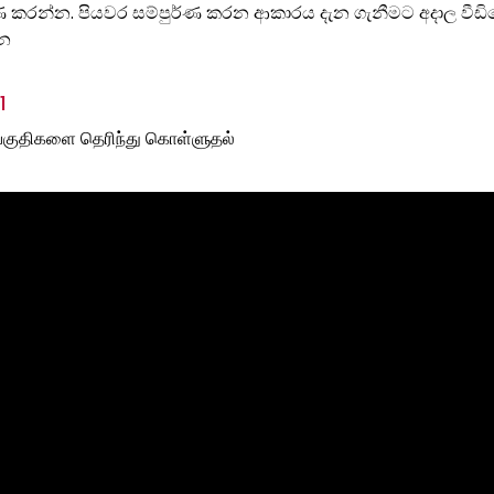
්ණ කරන්න. පියවර සම්පුර්ණ කරන ආකාරය දැන ගැනීමට අදාල වීඩ
න
1
குதிகளை தெரிந்து கொள்ளுதல்