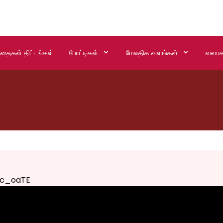
்தைகள் திட்டங்கள்
போட்டிகள்
மேலதிக வளங்கள்
வளாக
c_oaTE