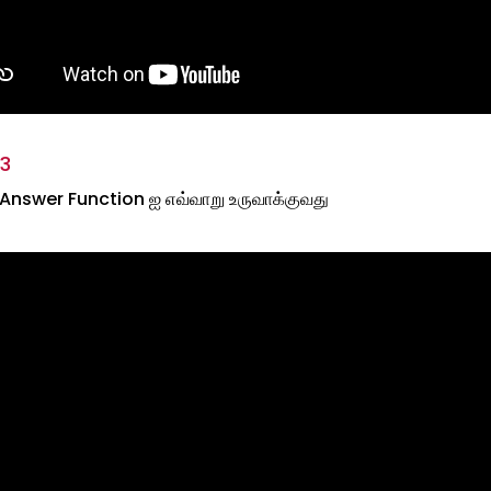
3
nswer Function ஐ எவ்வாறு உருவாக்குவது