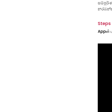
සම්පුර
නරඹන්
Steps 
Appன் ப