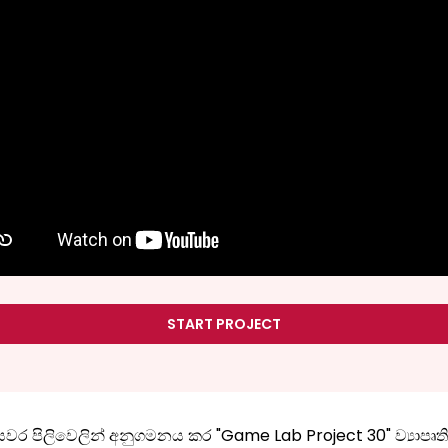
START PROJECT
වර පිලිවෙලින් අනුගමනය කර "Game Lab Project 30" ව්‍යාපෘත