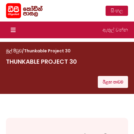
සිංහල
ඇතුල් වන්න
Open main menu
මුල් පිටුව
/
Thunkable Project 30
THUNKABLE PROJECT 30
ඊළඟ පාඩම