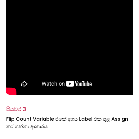
පියවර 3
Flip Count Variable එකේ අගය Label එක තුළ Assign
කර ගන්නා ආකාරය