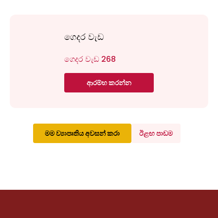
ගෙදර වැඩ
ගෙදර වැඩ 268
ආරම්භ කරන්න
මම ව්‍යාපෘතිය අවසන් කරා
ඊළඟ පාඩම