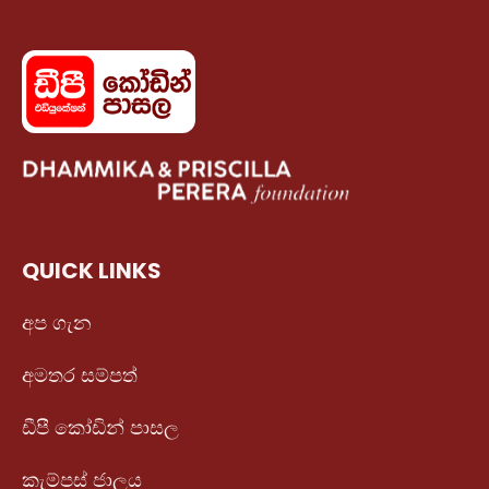
QUICK LINKS
අප ගැන
අමතර සම්පත්
ඩීපී කෝඩින් පාසල
කැම්පස් ජාලය