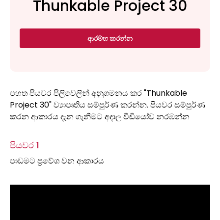
Thunkable Project 30
ආරම්භ කරන්න
පහත පියවර පිලිවෙලින් අනුගමනය කර "Thunkable
Project 30" ව්‍යාපෘතිය සම්පුර්ණ කරන්න. පියවර සම්පුර්ණ
කරන ආකාරය දැන ගැනීමට අදාල වීඩියෝව නරඹන්න
පියවර 1
පාඩමට ප්‍රවේශ වන ආකාරය