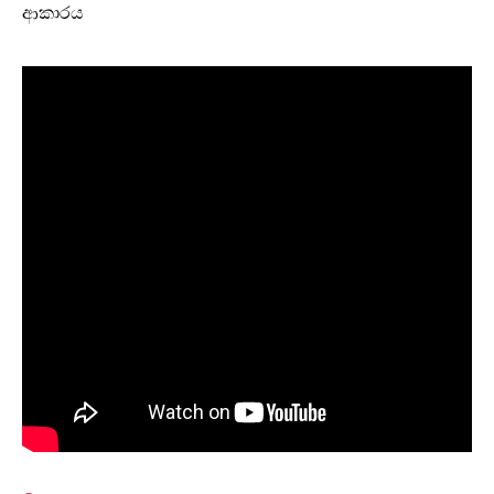
ආකාරය