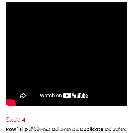
පියවර 4
Row 1 Flip නිර්මාණය කර ගෙන එය Duplicate කර ගන්නා