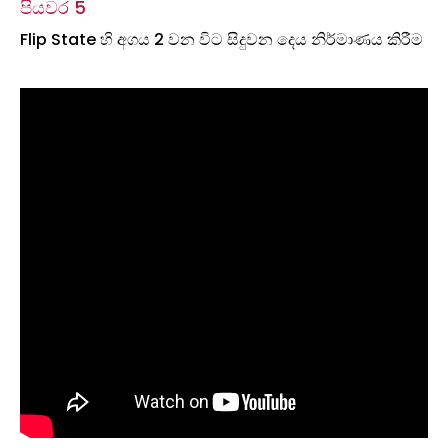
පියවර 5
Flip State හි අගය 2 වන විට සිදුවන දෙය නිර්මාණය කිරීම