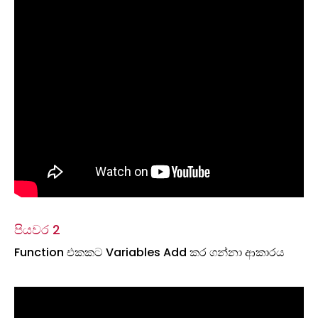
පියවර 2
Function එකකට Variables Add කර ගන්නා ආකාරය